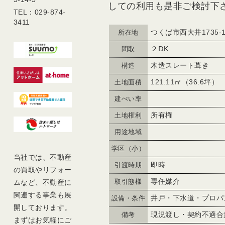
しての利用も是非ご検討下
TEL：029-874-
3411
つくば市西大井1735-1
所在地
２ⅮK
間取
木造スレート葺き
構造
121.11㎡（36.6坪）
土地面積
建ぺい率
所有権
土地権利
用途地域
学区（小）
当社では、不動産
即時
引渡時期
の買取やリフォー
専任媒介
ムなど、不動産に
取引態様
関連する事業も展
井戸・下水道・プロパ
設備・条件
開しております。
現況渡し・契約不適合
備考
まずはお気軽にご