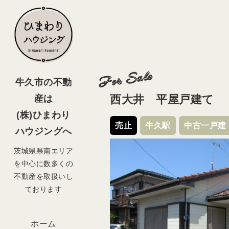
For Sale
牛久市の不動
西大井 平屋戸建て
産は
(株)ひまわり
売止
牛久駅
中古一戸建
ハウジングへ
茨城県県南エリア
を中心に数多くの
不動産を取扱いし
ております
ホーム