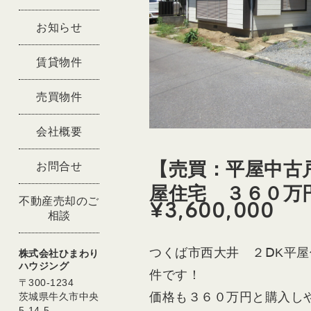
お知らせ
賃貸物件
売買物件
会社概要
【売買：平屋中古
お問合せ
屋住宅 ３６０万
¥3,600,000
不動産売却のご
相談
つくば市西大井 ２ⅮK平
株式会社ひまわり
ハウジング
件です！
〒300-1234
価格も３６０万円と購入し
茨城県牛久市中央
5-14-5