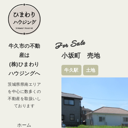
For Sale
牛久市の不動
小坂町 売地
産は
(株)ひまわり
牛久駅
土地
ハウジングへ
茨城県県南エリア
を中心に数多くの
不動産を取扱いし
ております
ホーム