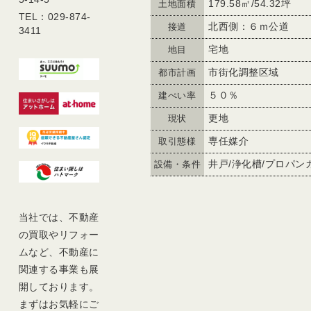
179.58㎡/54.32坪
土地面積
TEL：029-874-
北西側：６ｍ公道
接道
3411
宅地
地目
市街化調整区域
都市計画
５０％
建ぺい率
更地
現状
専任媒介
取引態様
井戸/浄化槽/プロパン
設備・条件
当社では、不動産
の買取やリフォー
ムなど、不動産に
関連する事業も展
開しております。
まずはお気軽にご