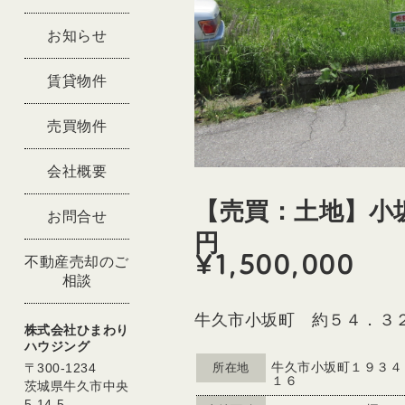
お知らせ
賃貸物件
売買物件
会社概要
【売買：土地】小
お問合せ
円
¥1,500,000
不動産売却のご
相談
牛久市小坂町 約５４．３
株式会社ひまわり
ハウジング
牛久市小坂町１９３４
〒300-1234
所在地
１６
茨城県牛久市中央
5-14-5