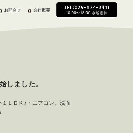
TEL:029-874-3411
お問合せ
会社概要
10:00〜18:00 水曜定休
開始しました。
い１ＬＤＫ♪・エアコン、洗面
♪